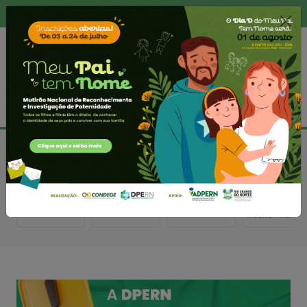
+ A
- A
ACESSIBILIDADE
TRANSPARÊNCIA
LGPD
WEBMAIL
TELEFONES E
ONDE TEM
DOCUMENTOS
ENDEREÇOS
DPERN?
ATENDIMENTO
AGENDAMENTO