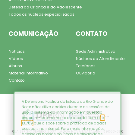
Defesa da Criança e do Adolescente
Todos os núcleos especializados
COMUNICAÇÃO
CONTATO
Notícias
Sede Administrativa
Vídeos
Núcleos de Atendimento
Álbuns
Telefones
Material informativo
Ouvidoria
Contato
A Defensoria Pública do Estado do Rio Grande do
Norte não utiliza cookies durante as sessões de
uso. O sistema da informação em questão
encontra-se totalmente de acordo com a
lei
13.709
que dispõe sobre a proteção de dados
pessoais na internet. Para mais informações,
RUA SÉRGIO SEVERO, 2037 | LAGOA NOVA | NATAL-RN | 59063-380
acesse as nossas
políticas de privacidade
.