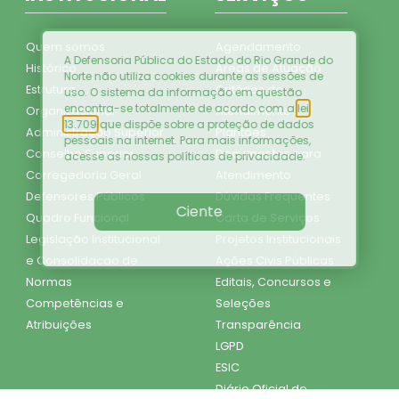
Quem somos
Agendamento
A Defensoria Pública do Estado do Rio Grande do
Histórico
Áreas de Atuação
Norte não utiliza cookies durante as sessões de
Estrutura
Critérios de
uso. O sistema da informação em questão
encontra-se totalmente de acordo com a
lei
Organizacional
Atendimento
13.709
que dispõe sobre a proteção de dados
Administração Superior
Plantões
pessoais na internet. Para mais informações,
Conselho Superior
Documentos para
acesse as nossas
políticas de privacidade
.
Corregedoria Geral
Atendimento
Defensores Públicos
Dúvidas Frequentes
Ciente
Quadro Funcional
Carta de Serviços
Legislação Institucional
Projetos Institucionais
e Consolidacao de
Ações Civis Públicas
Normas
Editais, Concursos e
Competências e
Seleções
Atribuições
Transparência
LGPD
ESIC
Diário Oficial do