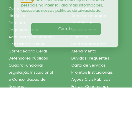
pessoais na internet. Para mais informações,
Quem somos
Agendamento
acesse as nossas
políticas de privacidade
.
Histórico
Áreas de Atuação
Estrutura
Critérios de
Ciente
Organizacional
Atendimento
Administração Superior
Plantões
Conselho Superior
Documentos para
Corregedoria Geral
Atendimento
Defensores Públicos
Dúvidas Frequentes
Quadro Funcional
Carta de Serviços
Legislação Institucional
Projetos Institucionais
e Consolidacao de
Ações Civis Públicas
Normas
Editais, Concursos e
Competências e
Seleções
Atribuições
Transparência
LGPD
ESIC
Diário Oficial do
Estado